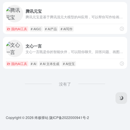
腾讯元宝
腾讯元宝是基于腾讯混元大模型的AI应用，可以帮你写作绘画文案翻译编程搜索阅读总结的全能助手
国内AI工具
# AIGC
# AI产品
# AI写作
文心一言
文心一言既是你的智能伙伴，可以陪你聊天、回答问题、画图识图；也是你的AI助手，可以提供灵感、撰写文案、阅读文档、智能翻译，帮你高效完成工作和学习任务。
国内AI工具
# AI
# AI 文本生成
# AI交互
没有了
Copyright © 2026
终极驿站
陇ICP备2022000941号-2