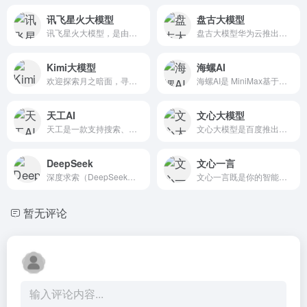
讯飞星火大模型
盘古大模型
讯飞星火大模型，是由科大讯飞推出的新一代认知智能大模型，拥有跨领域的知识和语言理解能力，能够基于自然对话方式理解与执行任务，提供语言理解、知识问答、逻辑推理、数学题解答、代码理解与编写等多种能力。
盘古大模型华为云推出的面向行业的大模型。
Kimi大模型
海螺AI
欢迎探索月之暗面，寻求将能源转化为智能的最优解
海螺AI是 MiniMax基于自研的多模态大语言模型为用户打造的AI伙伴，可以帮你智能搜索问答、精准识图解析、沉浸语音通话、专业/创意写作、文档速读总结、还有独家悬浮球功能帮你把琐事化繁为简。10倍速获取信息，10倍速解决问题。从学生到打工人，或者是自由工作者、创作者，不管你是任何角色都可以随时召唤它，上手即用，张嘴就问，无论是AI写作、AI搜题、AI办公、AI翻译、AI编程、AI创作、AI文档总结，还是陪你AI聊天、AI对话、口语陪练、模拟面试。它是你全能的AI助手。
天工AI
文心大模型
天工是一款支持搜索、写作、对话、文档分析、画画、做PPT的全能型AI助手。你可以借助AI技术，检索信息、多语言翻译、写论文、写代码、写方案、写汇报、做PPT、归纳总结文档和音频视频，还可以智能编辑彩页和宝典，让AI生成高质量彩页内容，收获点赞关注。
文心大模型是百度推出的知识增强型AI，基于飞桨平台，具备强大的知识融合和对话能力。文心一言在生成式人工智能典型产品中网民使用率位居第一，累计用户规模达3亿，日调用次数达5亿。
DeepSeek
文心一言
深度求索（DeepSeek），成立于2023年，专注于研究世界领先的通用人工智能底层模型与技术，挑战人工智能前沿性难题。基于自研训练框架、自建智算集群和万卡算力等资源，深度求索团队仅用半年时间便已发布并开源多个百亿级参数大模型，如DeepSeek-LLM通用大语言模型、DeepSeek-Coder代码大模型，并在2024年1月率先开源国内首个MoE大模型（DeepSeek-MoE），各大模型在公开评测榜单及真实样本外的泛化效果均有超越同级别模型的出色表现。和 DeepSeek AI 对话，轻松接入 API。
文心一言既是你的智能伙伴，可以陪你聊天、回答问题、画图识图；也是你的AI助手，可以提供灵感、撰写文案、阅读文档、智能翻译，帮你高效完成工作和学习任务。
暂无评论