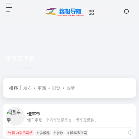
懂车帝官网
共 1 篇网址
排序
发布
更新
浏览
点赞
懂车帝
懂车帝是一个汽车资讯平台，懂车更懂你。
国内常用网站
# 俱乐部
# 参数
# 懂车帝官网