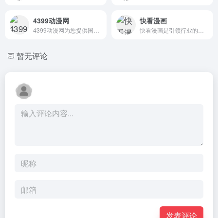
4399动漫网
快看漫画
4399动漫网为您提供国内外各种好看的动漫在线观看；每日推荐热门的国产/日本动漫、新番漫画/动画片，这里汇集了众多原创国漫、动画作品，是一个追求卓越的动漫网站。
快看漫画是引领行业的新生代漫画阅读平台和兴趣社区。它为用户提供优质原创漫画内容，营造良好的二次元社区氛围，成为年轻一代的潮流文化阵地。
暂无评论
发表评论