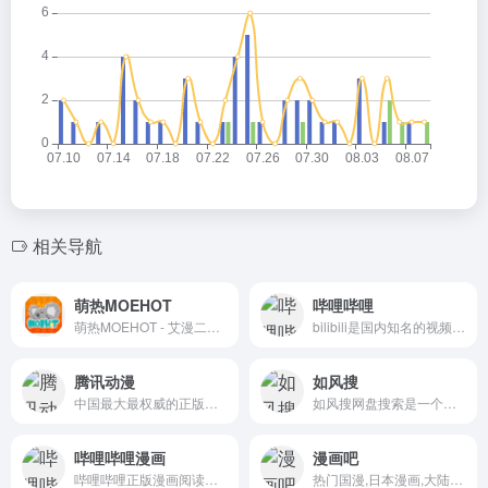
相关导航
萌热MOEHOT
哔哩哔哩
萌热MOEHOT - 艾漫二次元动漫社区、ACG正版作品周边
bilibili是国内知名的视频弹幕网站，这里有及时的动漫新番，活跃的ACG氛围，有创意的Up主。大家可以在这里找到许多欢乐。
腾讯动漫
如风搜
中国最大最权威的正版动漫网站，连载众多原创国漫，原创动画，正版日漫等海内外最热正版动漫内容，为上千万动漫爱好者提供漫画、动画、资讯、论坛一站式全方位动漫服务，为原创动漫作者提供最优质的创作成长环境，为中国动漫产业打造梦想舞台。热门动画|漫画：尸兄、中国惊奇先生、火影忍者、海贼王、大王饶命、三体等
如风搜网盘搜索是一个便捷万能的网盘资源搜索引擎，支持阿里云盘、百度网盘、夸克网盘、迅雷云盘等主流网盘资源搜索，涵盖电影、电视剧、短剧、动漫、软件、音乐、文档、壁纸、学习资源等全类型资源，给您最好的网盘搜索体验。
哔哩哔哩漫画
漫画吧
哔哩哔哩正版漫画阅读平台,。
热门国漫,日本漫画,大陆漫画,韩国漫画,欧美漫画,好漫画,为看漫画的人而生。热门漫画：火影忍者、海贼王、死神、一拳超人、古惑仔、山海逆战等