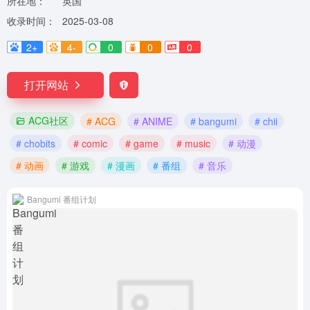
所在地：
英国
收录时间：
2025-03-08
2+
4-
0
0
0
打开网站
ACG社区
# ACG
# ANIME
# bangumi
# chii
# chobits
# comic
# game
# music
# 动漫
# 动画
# 游戏
# 漫画
# 番组
# 音乐
Bangumi 番组计划