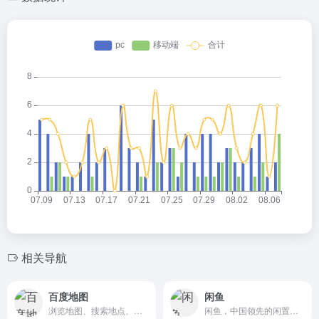
相关导航
百度地图
闲鱼
浏览地图、搜索地点、查询公交驾车线路、查看实时路况，您的出行指南、生活助手。提供地铁线路图浏览，乘车方案查询，以及准确的票价和时间信息。
闲鱼，中国领先的闲置二手交易平台，趣味生活社区，从最初的C2C交易，到用户在这里分享技能、兴趣与经验，从物品到服务、从交易到交流，如今闲鱼累计用户数超5亿，日均交易额已突破10亿，每天都有400万件闲置物品在平台上发布。同时，闲鱼以闲置交易为起点，还发展出一键转卖、极速回收、验货宝、闲鱼小法庭等服