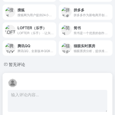
搜狐
拼多多
搜狐网为用户提供24小时不间断的最新资讯，及搜索、邮件等网络服务。内容包括全球热点事件、突发新闻、时事评论、热播影视剧、体育赛事、行业动态、生活服务信息，以及论坛、博客、微博、我的搜狐等互动空间。
拼多多作为新电商开创者，致力于将娱乐社交的元素融入电商运营中，通过“社交+电商”的模式，让更多的用户带着乐趣分享实惠，享受全新的共享式购物体验。
LOFTER（乐乎）
简书
LOFTER（乐乎） - 让兴趣，更有趣
简书是一个优质的创作社区，在这里，你可以任性地创作，一篇短文、一张照片、一首诗、一幅画……我们相信，每个人都是生活中的艺术家，有着无穷的创造力。
腾讯QQ
猫眼实时票房
腾讯QQ，全新版本QQ9上线了！ QQ9，不仅是轻松聊天，更是兴趣社区的聚集地。欢迎下载体验最新版本QQ，体验最新功能！欢迎访问QQ官网，下载新版QQ，了解QQ最新功能就在im.qq.com。
猫眼票房分析，提供准确的每日电影实时票房、排片、上座率查询，为电影从业者提供及时、专业的数据分析服务
暂无评论