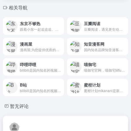
相关导航
东京不够热
豆瓣阅读
跟着小东一起追追追。追剧，追番，追梦想。长期欢迎各路小伙伴加入我们！
豆瓣阅读，遇见更生动的故事。
漫画屋
知音漫客网
漫画屋;为您提供优质的漫画阅读体验，日本漫画,港台漫画,韩国漫画,欧美漫画,好漫画。热门漫画：火影忍者、海贼王、死神、一拳超人、古惑仔等漫画阅读网站，就在漫画屋
国内知名品牌知音漫客官网，飒漫画杂志授权网络阅读平台，创办十余年，凝聚大批漫画家和粉丝，拥有斗破苍穹漫画、风起苍岚、寻找前世之旅、血族禁域、哑舍漫画、龙族漫画等海量优秀漫画。免费、快速、正版、高清、无广告！看国漫请认准知音漫客网
哔哩哔哩
喵御宅
bilibili是国内知名的视频弹幕网站，这里有及时的动漫新番，活跃的ACG氛围，有创意的Up主。大家可以在这里找到许多欢乐。
喵御宅官网，喵御宅Mfuns是一个以动漫、游戏、音乐、舞蹈等为主题的多元内容平台。
B站
蜜柑计划
bilibili是国内知名的视频弹幕网站，这里有最及时的动漫新番，最棒的ACG氛围，最有创意的Up主。大家可以在这里找到许多欢乐。
蜜柑计划mikanani是新一代的动漫下载站，更新很及时，可选的字幕组也非常多！
暂无评论