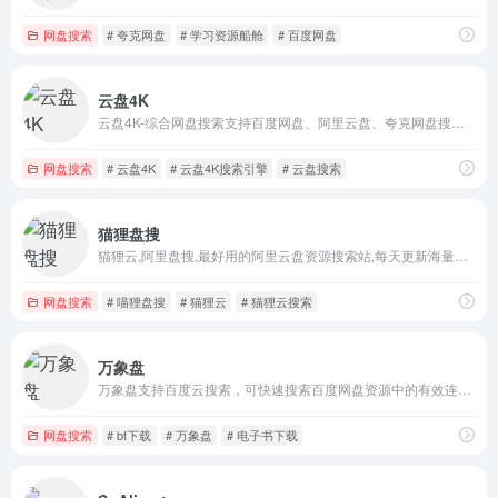
网盘搜索
# 夸克网盘
# 学习资源船舱
# 百度网盘
云盘4K
云盘4K-综合网盘搜索支持百度网盘、阿里云盘、夸克网盘搜索，可快速搜索百度网盘资源中的有效连接，自动识别无效的百度云网盘资源，每天更新海量资源。
网盘搜索
# 云盘4K
# 云盘4K搜索引擎
# 云盘搜索
猫狸盘搜
猫狸云,阿里盘搜,最好用的阿里云盘资源搜索站,每天更新海量资源,包括但不限于影视、小说、短剧、电视剧、软件等资源搜索,失效资源实时删除
网盘搜索
# 喵狸盘搜
# 猫狸云
# 猫狸云搜索
万象盘
万象盘支持百度云搜索，可快速搜索百度网盘资源中的有效连接，自动识别无效的百度云网盘资源，每天更新海量资源。
网盘搜索
# bt下载
# 万象盘
# 电子书下载