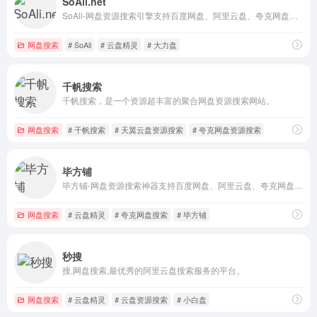
SoAli.net
SoAli-网盘资源搜索引擎支持百度网盘、阿里云盘、夸克网盘搜索、迅雷网盘，每天更新海量资源
网盘搜索
# SoAli
# 云盘精灵
# 大力盘
千帆搜索
千帆搜索，是一个资源超丰富的聚合网盘资源搜索网站。
网盘搜索
# 千帆搜索
# 天翼云盘资源搜索
# 夸克网盘资源搜索
毕方铺
毕方铺-网盘资源搜索神器支持百度网盘、阿里云盘、夸克网盘搜索，可快速搜索百度网盘资源中的有效连接，自动识别无效的百度云网盘资源，每天更新海量资源。
网盘搜索
# 云盘精灵
# 夸克网盘搜索
# 毕方铺
秒搜
搜,网盘搜索,最优秀的阿里云盘搜索服务的平台。
网盘搜索
# 云盘精灵
# 云盘资源搜索
# 小白盘