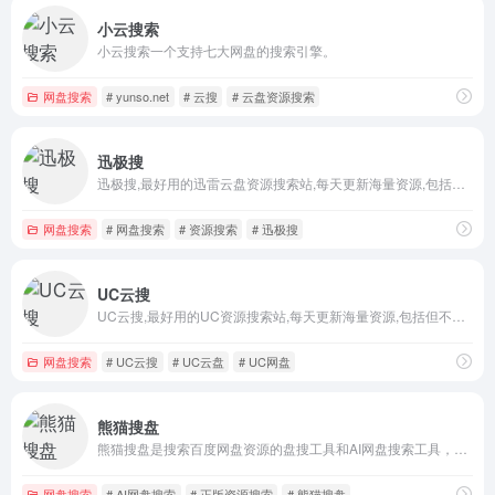
小云搜索
小云搜索一个支持七大网盘的搜索引擎。
网盘搜索
# yunso.net
# 云搜
# 云盘资源搜索
迅极搜
迅极搜,最好用的迅雷云盘资源搜索站,每天更新海量资源,包括但不限于影视、小说、短剧、电视剧、软件等资源搜索,失效资源实时删除
网盘搜索
# 网盘搜索
# 资源搜索
# 迅极搜
UC云搜
UC云搜,最好用的UC资源搜索站,每天更新海量资源,包括但不限于影视、小说、短剧、电视剧、软件等资源搜索,失效资源实时删除
网盘搜索
# UC云搜
# UC云盘
# UC网盘
熊猫搜盘
熊猫搜盘是搜索百度网盘资源的盘搜工具和AI网盘搜索工具，海量网盘资源免费搜索，帮您快速搜索到小说，影视，游戏，音乐，学习资料等各类网盘下载链接。找网盘资源，就上熊猫搜盘。
网盘搜索
# AI网盘搜索
# 正版资源搜索
# 熊猫搜盘