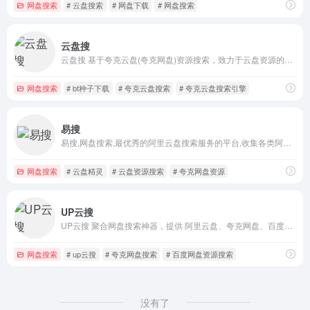
网盘搜索
# 云盘搜索
# 网盘下载
# 网盘搜索
云盘搜
云盘搜 基于夸克云盘(夸克网盘)资源搜索，致力于云盘资源的技术收集和整理，千万级的大数据量,每天都会更新收录大量视频,种子,小说,壁纸,音乐等优质网盘资源,各种夸克网盘资源你懂的,让您一网打尽所有网盘资源。
网盘搜索
# bt种子下载
# 夸克云盘搜索
# 夸克云盘搜索引擎
易搜
易搜,网盘搜索,最优秀的阿里云盘搜索服务的平台,收集各类阿里云盘资源提供一站式搜索功能,推动互联网优质资源的高效传递!全网千万级的云盘资源每日更新，包括考研,电影,动漫,视频,图书,软件,文档,音乐,等优质网盘资源
网盘搜索
# 云盘精灵
# 云盘资源搜索
# 夸克网盘资源
UP云搜
UP云搜 聚合网盘搜索神器，提供 阿里云盘、夸克网盘、百度网盘、蓝奏网盘、迅雷网盘、天翼网盘、彩和网盘 等网盘资源搜索。更新快、资源全、速度快、免费。
网盘搜索
# up云搜
# 夸克网盘搜索
# 百度网盘资源搜索
没有了