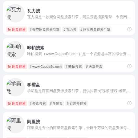
瓦力搜
瓦力搜是一款聚合网盘搜索引擎，阿里云盘搜索引擎，夸克网盘搜索引擎，支持百度网盘、阿里云盘、夸克网盘等。
网盘搜索
# 夸克网盘搜索引擎
# 瓦力搜
# 阿里云盘搜索引擎
咔帕搜索
咔帕搜索（www.CuppaSo.com）是一个资源超丰富的综合资源搜索网站。
网盘搜索
# www.CuppaSo.com
# 咔帕搜索
# 天翼云盘
学霸盘
学霸盘是百度网盘资源搜索引擎，提供抖音,短视频,课程,考研,PPT模板,电子书,会计,计算机等热门资源，实时检查无效资源，帮您更快捷的获取网盘资源下载信息。
网盘搜索
# 云盘搜索
# 学霸盘
# 百度云搜索
阿里搜
阿里搜是专业的阿里云盘搜索引擎，全网千万级的云盘资源每日更新，包括考研,电影,动漫,视频,图书,软件,文档,音乐,等优质网盘资源。