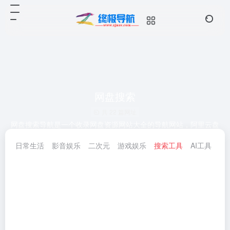
网盘搜索
共 22 篇网址
网盘搜索导航是一个收录网盘资源网站大全的导航网站，阿里云盘
搜索、百度云盘搜索、蓝奏云盘搜索、迅雷云盘搜索、夸克网盘搜
日常生活
影音娱乐
二次元
游戏娱乐
搜索工具
AI工具
实
索等，找优质网盘搜索引擎就来网盘搜索导航。