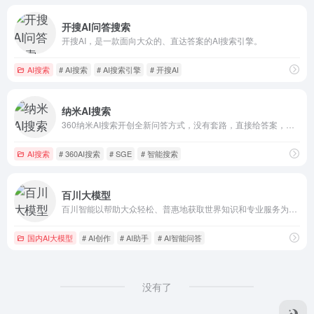
开搜AI问答搜索
开搜AI，是一款面向大众的、直达答案的AI搜索引擎。
AI搜索
# AI搜索
# AI搜索引擎
# 开搜AI
纳米AI搜索
360纳米AI搜索开创全新问答方式，没有套路，直接给答案，让搜索变得简单直观！拍照问、语音搜、听答案，让搜索随心所欲，智慧触手可得。
AI搜索
# 360AI搜索
# SGE
# 智能搜索
百川大模型
百川智能以帮助大众轻松、普惠地获取世界知识和专业服务为使命，致力于通过语言AI的突破，构建中国最优秀的大模型底座。百川大模型，融合了意图理解、信息检索以及强化学习技术，结合有监督微调与人类意图对齐，在知识问答、文本创作领域表现突出。
国内AI大模型
# AI创作
# AI助手
# AI智能问答
没有了